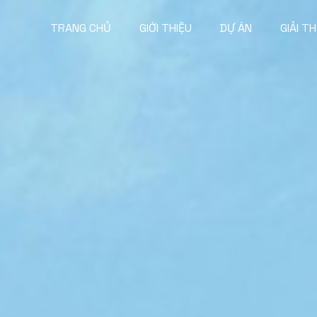
TRANG CHỦ
GIỚI THIỆU
DỰ ÁN
GIẢI T
Giới thiệu
Dự án
Nhân sự
Nhà ở cao tầng
Hồ sơ năng lực
Khách sạn – Văn
Quy hoạch
Các dự án khác