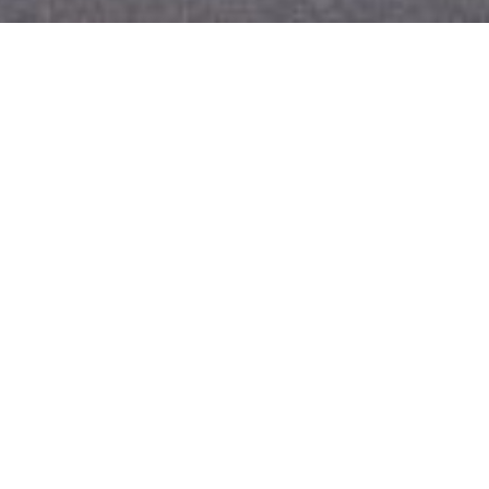
ÁN
ẾT KẾ: