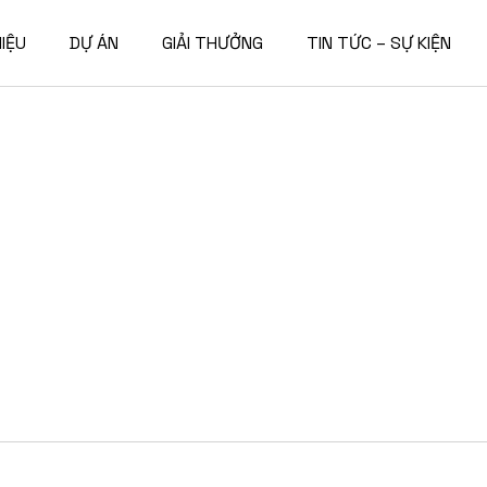
HIỆU
DỰ ÁN
GIẢI THƯỞNG
TIN TỨC – SỰ KIỆN
hiệu
Dự án
Tin tức sự kiện
sự
Nhà ở cao tầng
Tin tức tuyển dụng
năng lực
Khách sạn – Văn phòng
Quy hoạch
Các dự án khác