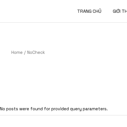
Skip
to
the
TRANG CHỦ
GIỚI T
content
Giới t
Nhân 
Home
NoCheck
Hồ sơ 
No posts were found for provided query parameters.