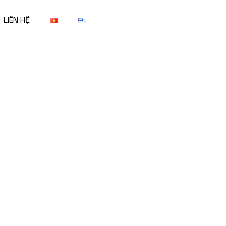
We are a modern and creative
LIÊN HỆ
collective of the new age