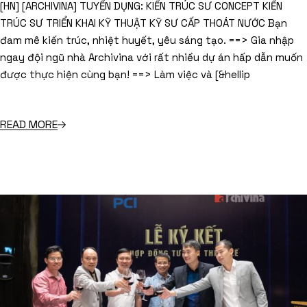
[HN] [ARCHIVINA] TUYỂN DỤNG: KIẾN TRÚC SƯ CONCEPT KIẾN
TRÚC SƯ TRIỂN KHAI KỸ THUẬT KỸ SƯ CẤP THOÁT NƯỚC Bạn
đam mê kiến trúc, nhiệt huyết, yêu sáng tạo. ==> Gia nhập
ngay đội ngũ nhà Archivina với rất nhiều dự án hấp dẫn muốn
được thực hiện cùng bạn! ==> Làm việc và [&hellip
READ MORE