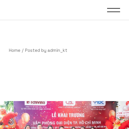
Skip
to
the
content
Home
Posted by admin_kt